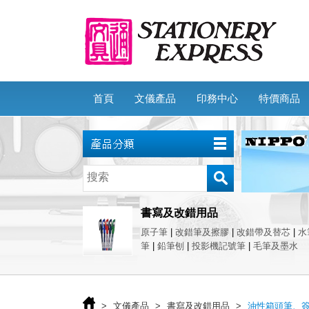
首頁
文儀產品
印務中心
特價商品
書寫及改錯用品
原子筆
|
改錯筆及擦膠
|
改錯帶及替芯
|
水
筆
|
鉛筆刨
|
投影機記號筆
|
毛筆及墨水
>
文儀產品
>
書寫及改錯用品
>
油性箱頭筆、