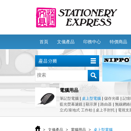
首頁
文儀產品
印務中心
特價商品
電腦用品
筆記型電腦
|
桌上型電腦
|
儲存光碟
|
記憶
藍光熒幕濾鏡
|
顯示屏
|
路由器
|
無線網絡
立式/座地式 工作枱
|
桌上手肘托
|
電視支
>
文儀產品
>
電腦用品
>
桌上型電腦