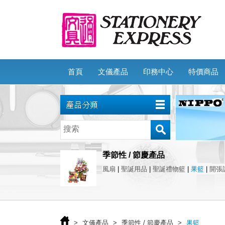
首頁
文儀產品
印務中心
特價商品
季節性 / 節慶產品
風扇
|
聖誕用品
|
聖誕禮物籃
|
果籃
|
開張
>
文儀產品
>
季節性 / 節慶產品
>
果籃