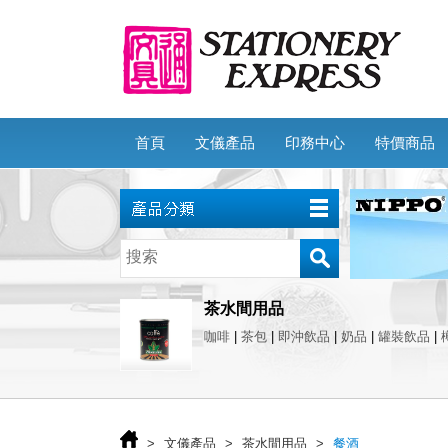
首頁
文儀產品
印務中心
特價商品
茶水間用品
咖啡
|
茶包
|
即沖飲品
|
奶品
|
罐裝飲品
|
>
文儀產品
>
茶水間用品
>
餐酒