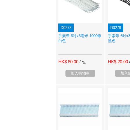
D0273
D0279
手索帶 6吋x3亳米 1000條
手索帶 6吋x3
白色
黑色
HK$ 80.00
HK$ 20.00
/ 包
加入購物車
加入