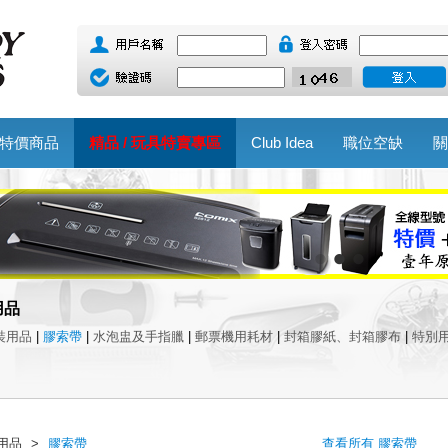
特價商品
精品 / 玩具特賣專區
Club Idea
職位空缺
關
用品
裝用品
|
膠索帶
|
水泡盅及手指臘
|
郵票機用耗材
|
封箱膠紙、封箱膠布
|
特別
用品
>
膠索帶
查看所有 膠索帶