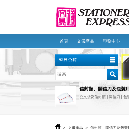
首頁
文儀產品
印務中心
信封類、開信刀及包裝
公文袋及信封類
|
開信刀
|
包
>
文儀產品
>
信封類、開信刀及包裝