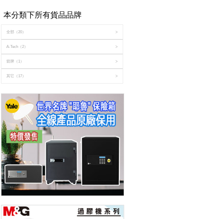
本分類下所有貨品品牌
全部
（20）
>
A-Tech
（2）
>
箭牌
（1）
>
其它
（17）
>