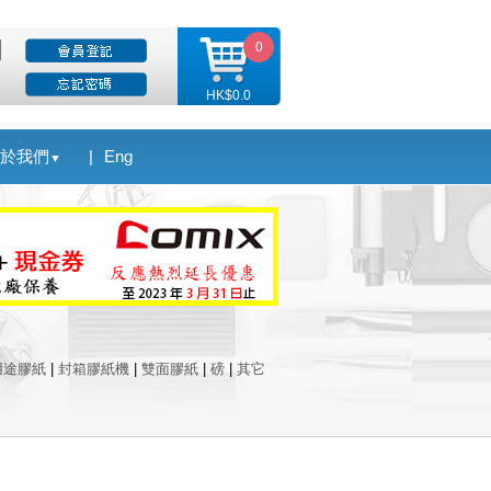
0
HK$0.0
於我們
|
Eng
▼
用途膠紙
|
封箱膠紙機
|
雙面膠紙
|
磅
|
其它