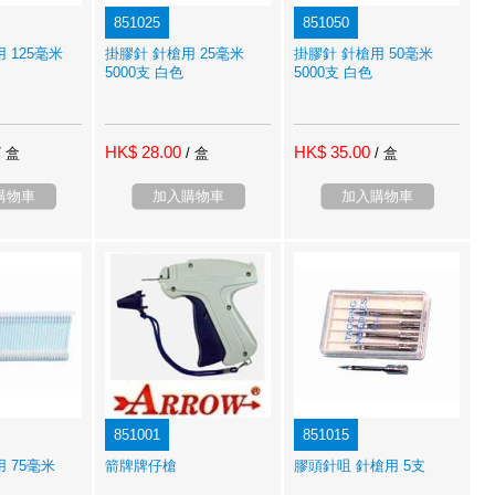
851025
851050
 125毫米
掛膠針 針槍用 25毫米
掛膠針 針槍用 50毫米
5000支 白色
5000支 白色
HK$ 28.00
HK$ 35.00
/ 盒
/ 盒
/ 盒
購物車
加入購物車
加入購物車
851001
851015
 75毫米
箭牌牌仔槍
膠頭針咀 針槍用 5支