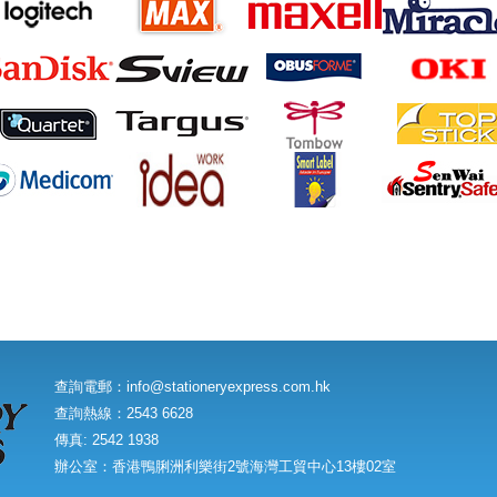
查詢電郵：
info@stationeryexpress.com.hk
查詢熱線：2543 6628
傳真: 2542 1938
辦公室：香港鴨脷洲利樂街2號海灣工貿中心13樓02室