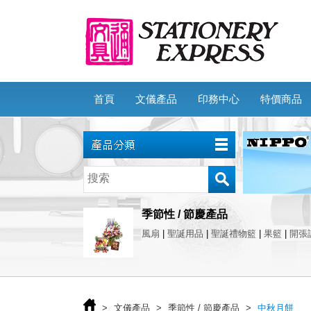
首頁
文儀產品
印務中心
特價商品
季節性 / 節慶產品
風扇
|
聖誕用品
|
聖誕禮物籃
|
果籃
|
開張
>
文儀產品
>
季節性 / 節慶產品
>
中秋月餅