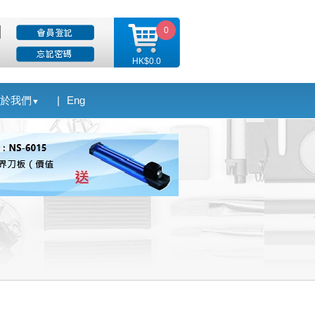
0
HK$0.0
於我們
|
Eng
▼