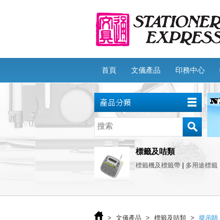
首頁
文儀產品
印務中心
標籤及咭類
標籤機及標籤帶
|
多用途標籤
>
文儀產品
>
標籤及咭類
>
提示咭