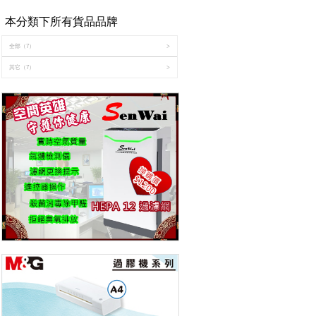
本分類下所有貨品品牌
全部
（7）
>
其它
（7）
>