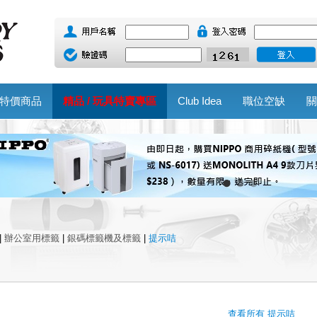
特價商品
精品 / 玩具特賣專區
Club Idea
職位空缺
關
|
辦公室用標籤
|
銀碼標籤機及標籤
|
提示咭
查看所有 提示咭