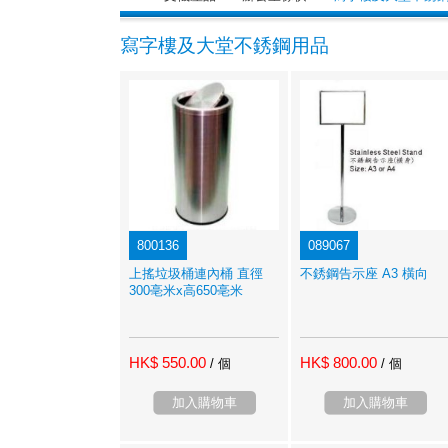
寫字樓及大堂不銹鋼用品
800136
089067
上搖垃圾桶連內桶 直徑
不銹鋼告示座 A3 橫向
300亳米x高650亳米
HK$ 550.00
HK$ 800.00
/ 個
/ 個
加入購物車
加入購物車