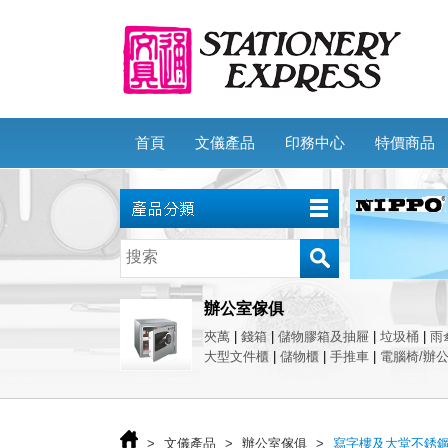
首頁
文儀產品
印務中心
特價商品
辦公室傢俱
夾萬
|
錢箱
|
儲物膠箱及抽屜
|
垃圾桶
|
雨
大型文件櫃
|
儲物櫃
|
手推車
|
電腦椅/辦
>
文儀產品
>
辦公室傢俱
>
寫字樓及大堂不銹