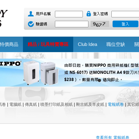
特價商品
精品 / 玩具特賣專區
Club Idea
職位空缺
關
紙卷
|
電腦紙
|
傳真紙
|
噴墨打印紙及相紙
|
剛古紙及羊皮紙
|
電報紙卷
|
其它
查看所有 電報紙卷