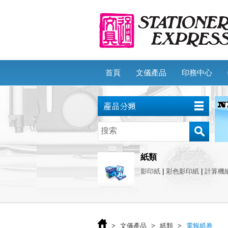
首頁
文儀產品
印務中心
紙類
影印紙
|
彩色影印紙
|
計算機
>
文儀產品
>
紙類
>
電報紙卷