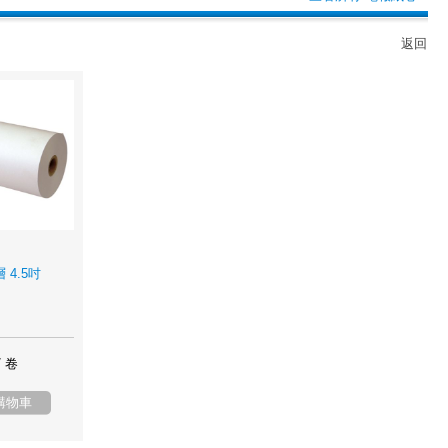
返回
 4.5吋
/ 卷
購物車