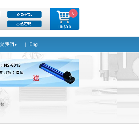
0
HK$0.0
於我們
|
Eng
▼
紙類