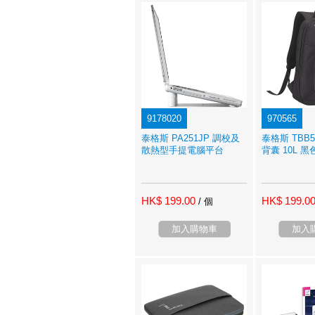
9178020
970565
泰格斯 PA251JP 調校及
泰格斯 TBB565
散熱型手提電腦平台
背囊 10L 黑
HK$ 199.00
HK$ 199.0
/ 個
加入購物車
加入