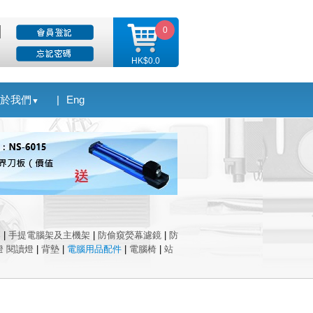
0
HK$0.0
於我們
|
Eng
▼
架
|
手提電腦架及主機架
|
防偷窺熒幕濾鏡
|
防
燈 閱讀燈
|
背墊
|
電腦用品配件
|
電腦椅
|
站