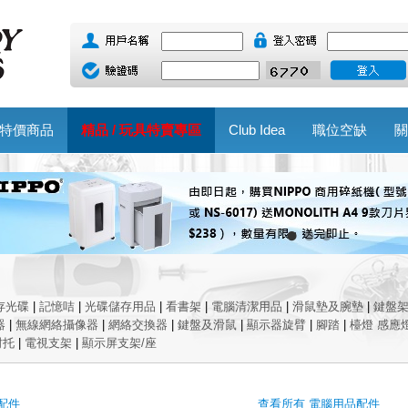
特價商品
精品 / 玩具特賣專區
Club Idea
職位空缺
關
存光碟
|
記憶咭
|
光碟儲存用品
|
看書架
|
電腦清潔用品
|
滑鼠墊及腕墊
|
鍵盤
器
|
無線網絡攝像器
|
網絡交換器
|
鍵盤及滑鼠
|
顯示器旋臂
|
腳踏
|
檯燈 感應
肘托
|
電視支架
|
顯示屏支架/座
配件
查看所有 電腦用品配件