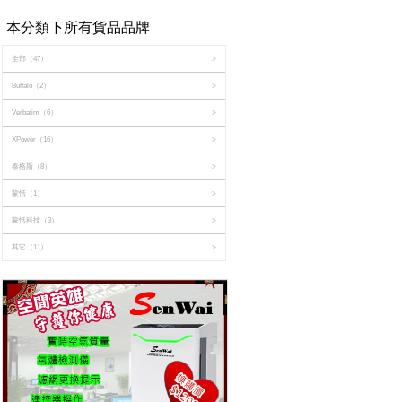
本分類下所有貨品品牌
全部
（47）
>
Buffalo
（2）
>
Verbatim
（6）
>
XPower
（16）
>
泰格斯
（8）
>
蒙恬
（1）
>
蒙恬科技
（3）
>
其它
（11）
>