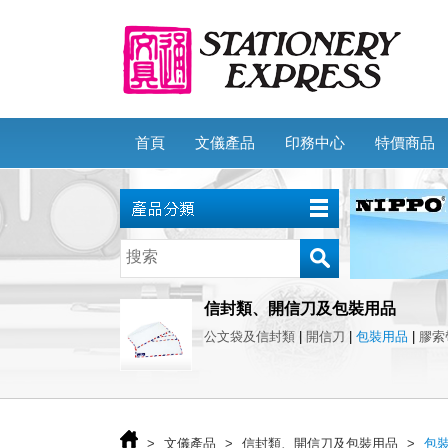
首頁
文儀產品
印務中心
特價商品
信封類、開信刀及包裝用品
公文袋及信封類
|
開信刀
|
包裝用品
|
膠索
>
文儀產品
>
信封類、開信刀及包裝用品
>
包