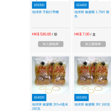
659300
654400
地球牌 手動打帶機
地球牌 橡膠圈 1.75吋 雜
色
HK$ 530.00
HK$ 7.00
/ 部
/ 盒
加入購物車
加入購物車
654000
655300
地球牌 橡膠圈 2吋x4毫米
地球牌 橡膠圈 3吋 160克
160克