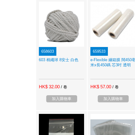
658603
659533
603 棉繩球 8安士 白色
e-Flexible 綑箱膜 闊450
米x長450碼 芯3吋 透明
HK$ 32.00
HK$ 57.00
/ 卷
/ 卷
加入購物車
加入購物車