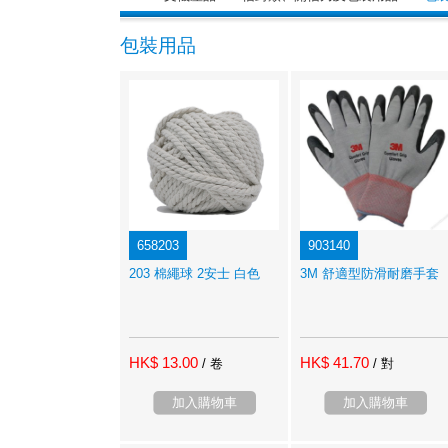
包裝用品
658203
903140
203 棉繩球 2安士 白色
3M 舒適型防滑耐磨手套
HK$ 13.00
HK$ 41.70
/ 卷
/ 對
加入購物車
加入購物車