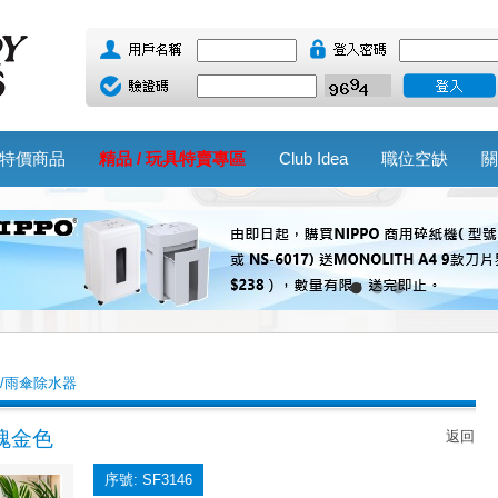
特價商品
精品 / 玩具特賣專區
Club Idea
職位空缺
關
 /雨傘除水器
瑰金色
返回
序號: SF3146