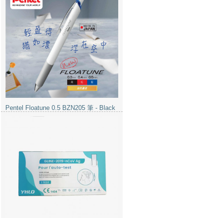
Pentel Floatune 0.5 BZN205 筆 - Black