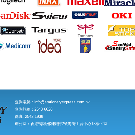
查詢電郵：
info@stationeryexpress.com.hk
查詢熱線：2543 6628
傳真: 2542 1938
辦公室：香港鴨脷洲利樂街2號海灣工貿中心13樓02室