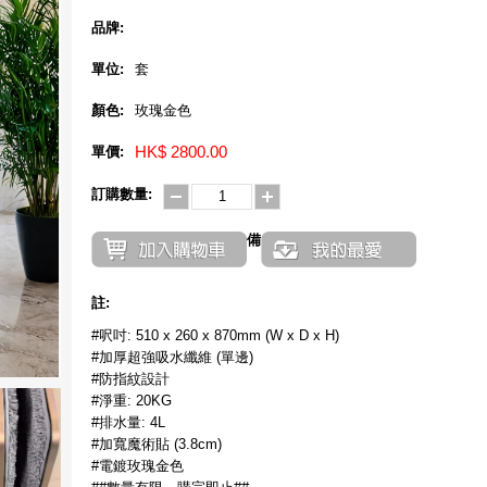
品牌:
單位:
套
顏色:
玫瑰金色
單價:
HK$ 2800.00
訂購數量:
備
註:
#呎吋: 510 x 260 x 870mm (W x D x H)
#加厚超強吸水纖維 (單邊)
#防指紋設計
#淨重: 20KG
#排水量: 4L
#加寬魔術貼 (3.8cm)
#電鍍玫瑰金色