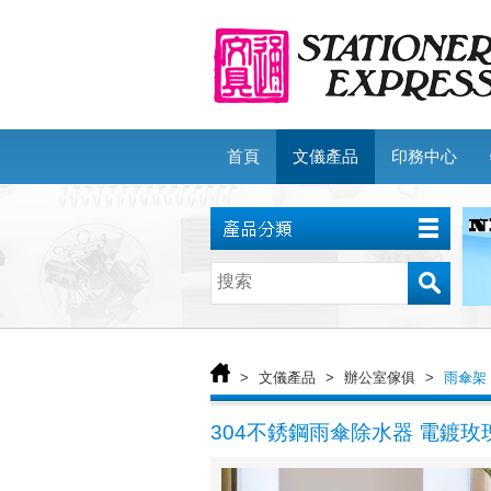
首頁
文儀產品
印務中心
>
文儀產品
>
辦公室傢俱
>
雨傘架
304不銹鋼雨傘除水器 電鍍玫