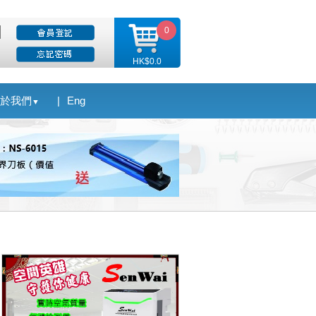
0
HK$0.0
於我們
|
Eng
▼