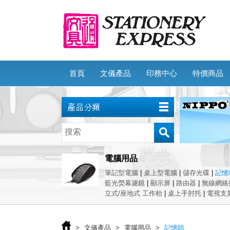
首頁
文儀產品
印務中心
特價商品
電腦用品
筆記型電腦
|
桌上型電腦
|
儲存光碟
|
記憶
藍光熒幕濾鏡
|
顯示屏
|
路由器
|
無線網絡
立式/座地式 工作枱
|
桌上手肘托
|
電視支
>
文儀產品
>
電腦用品
>
記憶咭