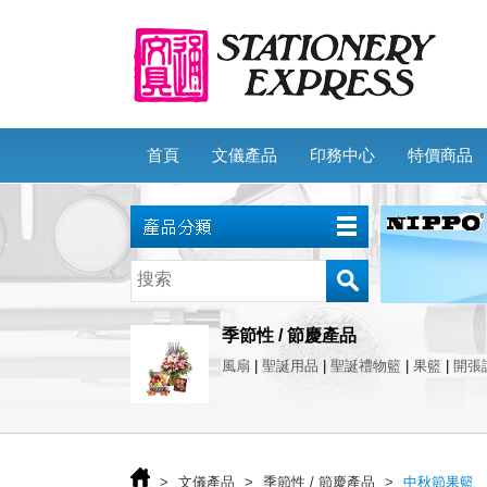
首頁
文儀產品
印務中心
特價商品
季節性 / 節慶產品
風扇
|
聖誕用品
|
聖誕禮物籃
|
果籃
|
開張
>
文儀產品
>
季節性 / 節慶產品
>
中秋節果籃