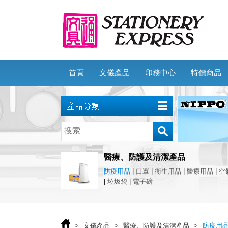
首頁
文儀產品
印務中心
特價商品
醫療、防護及清潔產品
防疫用品
|
口罩
|
衞生用品
|
醫療用品
|
空
|
垃圾袋
|
電子磅
>
文儀產品
>
醫療、防護及清潔產品
>
防疫用