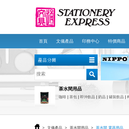
首頁
文儀產品
印務中心
特價商品
茶水間用品
咖啡
|
茶包
|
即沖飲品
|
奶品
|
罐裝飲品
|
>
文儀產品
>
茶水間用品
>
茶水間 電器用品