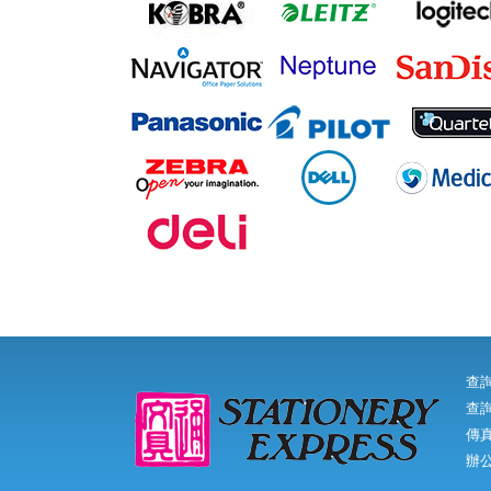
查
查詢
傳真:
辦