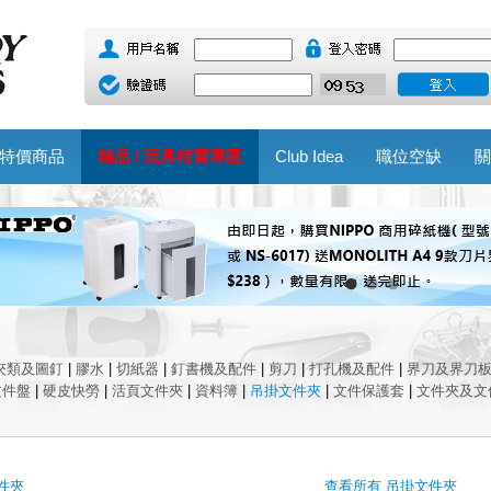
特價商品
精品 / 玩具特賣專區
Club Idea
職位空缺
關
夾類及圖釘
|
膠水
|
切紙器
|
釘書機及配件
|
剪刀
|
打孔機及配件
|
界刀及界刀
文件盤
|
硬皮快勞
|
活頁文件夾
|
資料簿
|
吊掛文件夾
|
文件保護套
|
文件夾及文
件夾
查看所有 吊掛文件夾