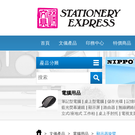
首頁
文儀產品
印務中心
特價商品
電腦用品
筆記型電腦
|
桌上型電腦
|
儲存光碟
|
記憶
藍光熒幕濾鏡
|
顯示屏
|
路由器
|
無線網絡
立式/座地式 工作枱
|
桌上手肘托
|
電視支
>
文儀產品
>
電腦用品
>
顯示器旋臂