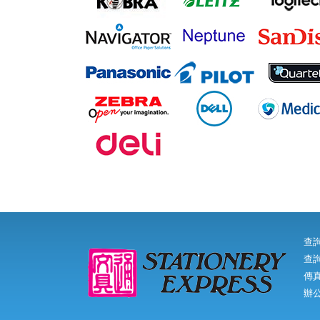
查
查詢
傳真:
辦