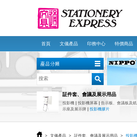
首頁
文儀產品
印務中心
特價商品
証件套、會議及展示用品
投影機
|
投影機屏幕
|
告示板、會議板及紙
示座及展示牌
|
投影機膠片
>
文儀產品
>
証件套、會議及展示用品
>
投影