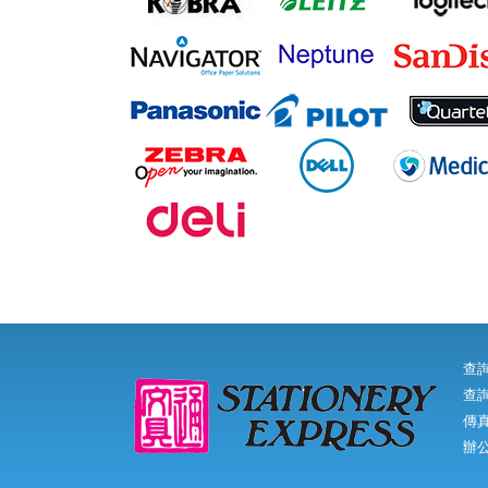
查
查詢
傳真:
辦